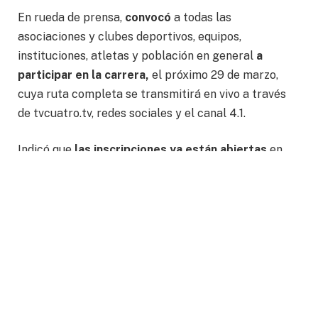
En rueda de prensa,
convocó
a todas las
asociaciones y clubes deportivos, equipos,
instituciones, atletas y población en general
a
participar en la carrera,
el próximo 29 de marzo,
cuya ruta completa se transmitirá en vivo a través
de tvcuatro.tv, redes sociales y el canal 4.1.
Indicó que
las inscripciones ya están abiertas
en
las instalaciones de TVCUATRO, en calle Oaxaca
502, colonia Arbide, de lunes a viernes de 09:00 a
18:00 horas y el sábado 21 de marzo de 10:00 a 15:00
hrs.
La inscripción también se puede realizar en línea,
en
www.marcate.com.mx
con cargo a tarjeta de
crédito o débito, pago PayPal y en tiendas Oxxo.