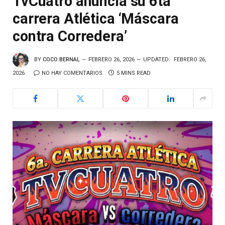
TvCuatro anuncia su 6ta
carrera Atlética ‘Máscara
contra Corredera’
BY
COCO BERNAL
FEBRERO 26, 2026
UPDATED:
FEBRERO 26,
2026
NO HAY COMENTARIOS
5 MINS READ