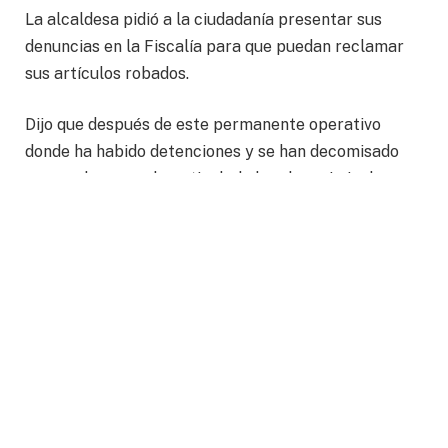
La alcaldesa pidió a la ciudadanía presentar sus
denuncias en la Fiscalía para que puedan reclamar
sus artículos robados.
Dijo que después de este permanente operativo
donde ha habido detenciones y se han decomisado
armas, drogas y desarticulado bandas criminales,
sigue otra etapa que es la del embellecimiento de la
zona de La Miguel Alemán.
También habló que los comerciantes que fueron
retirados por no contar con permisos podrán ser
reubicados en otras áreas para que sigan ejerciendo
el comercio.
La alcaldesa resaltó que el reordenamiento de La
Miguel Alemán se dio por solicitud de la ciudadanía