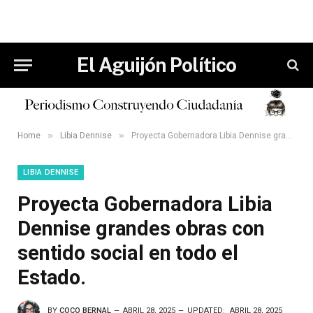
El Aguijón Político
»
»
Home
Libia Dennise
Proyecta Gobernadora Libia Dennise grandes obras con sentido social en todo el Estado.
LIBIA DENNISE
Proyecta Gobernadora Libia
Dennise grandes obras con
sentido social en todo el
Estado.
BY
COCO BERNAL
ABRIL 28, 2025
UPDATED:
ABRIL 28, 2025