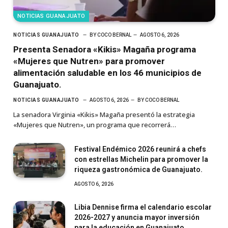
NOTICIAS GUANAJUATO
NOTICIAS GUANAJUATO
BY
COCO BERNAL
AGOSTO 6, 2026
Presenta Senadora «Kikis» Magaña programa
«Mujeres que Nutren» para promover
alimentación saludable en los 46 municipios de
Guanajuato.
NOTICIAS GUANAJUATO
AGOSTO 6, 2026
BY
COCO BERNAL
La senadora Virginia «Kikis» Magaña presentó la estrategia
«Mujeres que Nutren», un programa que recorrerá…
Festival Endémico 2026 reunirá a chefs
con estrellas Michelin para promover la
riqueza gastronómica de Guanajuato.
AGOSTO 6, 2026
Libia Dennise firma el calendario escolar
2026-2027 y anuncia mayor inversión
para la educación en Guanajuato.