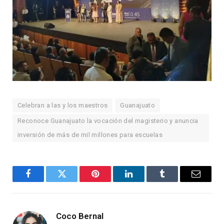
Celebran a las y los maestros
Guanajuato
Reconoce Guanajuato la vocación del magisterio y anuncia
inversión de más de mil millones para escuelas
Facebook
Twitter
Pinterest
LinkedIn
Tumblr
Email
Coco Bernal