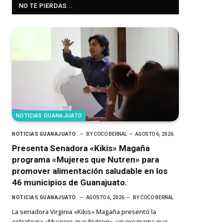
NO TE PIERDAS...
NOTICIAS GUANAJUATO
NOTICIAS GUANAJUATO
BY
COCO BERNAL
AGOSTO 6, 2026
Presenta Senadora «Kikis» Magaña
programa «Mujeres que Nutren» para
promover alimentación saludable en los
46 municipios de Guanajuato.
NOTICIAS GUANAJUATO
AGOSTO 6, 2026
BY
COCO BERNAL
La senadora Virginia «Kikis» Magaña presentó la
estrategia «Mujeres que Nutren», un programa que