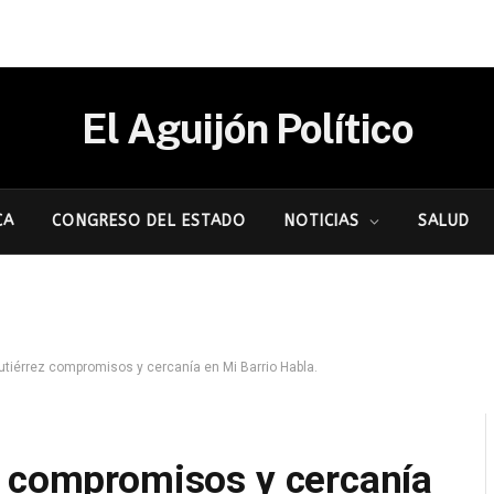
El Aguijón Político
CA
CONGRESO DEL ESTADO
NOTICIAS
SALUD
utiérrez compromisos y cercanía en Mi Barrio Habla.
z compromisos y cercanía