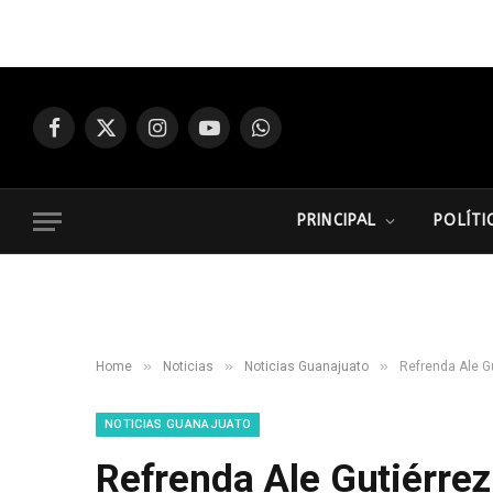
Facebook
X
Instagram
YouTube
WhatsApp
(Twitter)
PRINCIPAL
POLÍTI
»
»
»
Home
Noticias
Noticias Guanajuato
Refrenda Ale G
NOTICIAS GUANAJUATO
Refrenda Ale Gutiérre