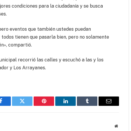
res condiciones para la ciudadanía y se busca
ses.
 pero eventos que también ustedes puedan
y todos tienen que pasarla bien, pero no solamente
n», compartió.
unicipal recorrió las calles y escuchó a las y los
rador y Los Arrayanes.
Facebook
Twitter
Pinterest
LinkedIn
Tumblr
Email
Website