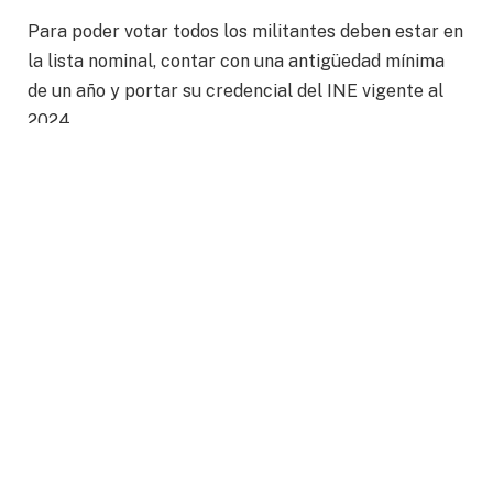
Para poder votar todos los militantes deben estar en
la lista nominal, contar con una antigüedad mínima
de un año y portar su credencial del INE vigente al
2024.
En León, hay más de 2 mil 100 militantes del partido
Acción Nacional, por lo deberán cumplir con su
deber como militante y ser partícipes de este gran
proceso.
Te esperamos para que en total libertad votes por la
opción de tu preferencia y juntos construyamos el
Futuro del PAN.