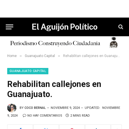
El Aguijón Político
»
»
Home
Guanajuato Capital
Rehabilitan callejones en Guanajuato.
GUANAJUATO CAPITAL
Rehabilitan callejones en
Guanajuato.
BY
COCO BERNAL
NOVIEMBRE 9, 2024
UPDATED:
NOVIEMBRE
9, 2024
NO HAY COMENTARIOS
2 MINS READ