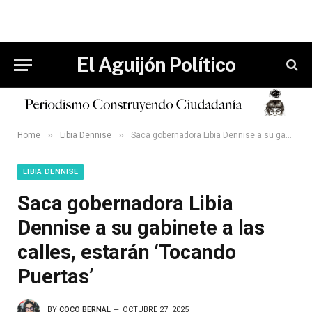
El Aguijón Político
»
»
Home
Libia Dennise
Saca gobernadora Libia Dennise a su gabinete a las calles, estarán ‘Tocando Puertas’
LIBIA DENNISE
Saca gobernadora Libia
Dennise a su gabinete a las
calles, estarán ‘Tocando
Puertas’
BY
COCO BERNAL
OCTUBRE 27, 2025