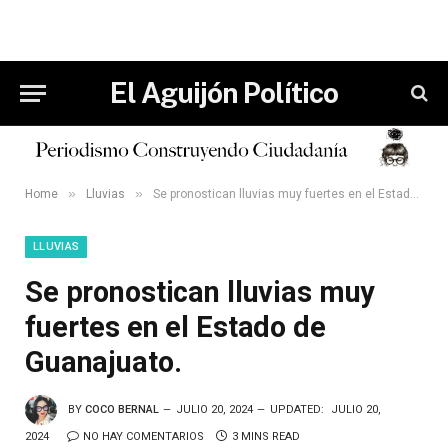
El Aguijón Político
»
»
Home
Lluvias
Se pronostican lluvias muy fuertes en el Estado de Guanajuato.
LLUVIAS
Se pronostican lluvias muy
fuertes en el Estado de
Guanajuato.
BY
COCO BERNAL
JULIO 20, 2024
UPDATED:
JULIO 20,
2024
NO HAY COMENTARIOS
3 MINS READ