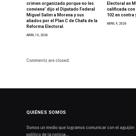
crimen organizado porque no les
Electoral en 
conviene’ dijo el Diputado Federal
calificada con
Miguel Salim a Morena y sus
102 en contra 
aliados por el Plan C de Chafa de la
ABRIL 9, 2026
Reforma Electoral.
ABRIL 10, 2026
Comments are closed.
QUIÉNES SOMOS
Somos un medio que logramos comunicar con el aguijón
político de la noticia...