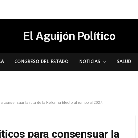
El Aguijón Político
CA
CONGRESO DEL ESTADO
NOTICIAS
SALUD
ara consensuar la ruta de la Reforma Electoral rumbo al 2027.
íticos para consensuar la