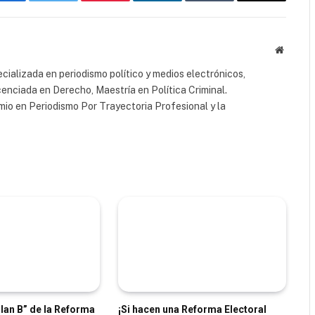
Facebook
Twitter
Pinterest
LinkedIn
Tumblr
Email
Website
cializada en periodismo político y medios electrónicos,
cenciada en Derecho, Maestría en Política Criminal.
io en Periodismo Por Trayectoria Profesional y la
lan B” de la Reforma
¡Si hacen una Reforma Electoral