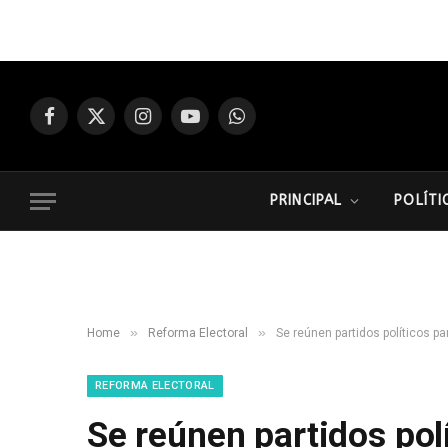
Facebook
X
Instagram
YouTube
WhatsApp
(Twitter)
PRINCIPAL
POLÍTI
»
»
Home
Reforma Electoral
Se reúnen partidos políticos p
REFORMA ELECTORAL
Se reúnen partidos pol