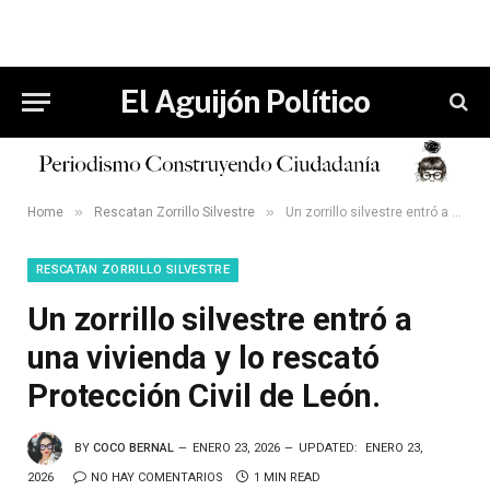
El Aguijón Político
»
»
Home
Rescatan Zorrillo Silvestre
Un zorrillo silvestre entró a una vivienda y lo rescató Protección Civil de León.
RESCATAN ZORRILLO SILVESTRE
Un zorrillo silvestre entró a
una vivienda y lo rescató
Protección Civil de León.
BY
COCO BERNAL
ENERO 23, 2026
UPDATED:
ENERO 23,
2026
NO HAY COMENTARIOS
1 MIN READ