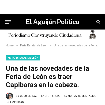
El Aguijón Político
»
»
Home
Feria Estatal de León
Una de las novedades de la Feria de León es traer Capibaras en la cabeza.
FERIA ESTATAL DE LEÓN
Una de las novedades de la
Feria de León es traer
Capibaras en la cabeza.
BY
COCO BERNAL
ENERO 14, 2025
NO HAY COMENTARIOS
1 MIN READ