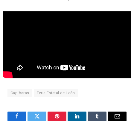
Capibaras
Feria Estatal de León
Facebook
Twitter
Pinterest
LinkedIn
Tumblr
Email