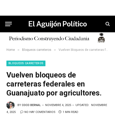
El Aguijón Político
»
»
Home
Bloqueos carreteros
Vuelven bloqueos de carreteras federales en Guanajuato por agricultores.
BLOQUEOS CARRETEROS
Vuelven bloqueos de
carreteras federales en
Guanajuato por agricultores.
BY
COCO BERNAL
NOVIEMBRE 4, 2025
UPDATED:
NOVIEMBRE
4, 2025
NO HAY COMENTARIOS
1 MIN READ