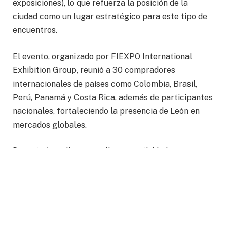
exposiciones), lo que refuerza la posición de la
ciudad como un lugar estratégico para este tipo de
encuentros.
El evento, organizado por FIEXPO International
Exhibition Group, reunió a 30 compradores
internacionales de países como Colombia, Brasil,
Perú, Panamá y Costa Rica, además de participantes
nacionales, fortaleciendo la presencia de León en
mercados globales.
Durante tres días, se realizaron actividades como
reuniones de negocios, espacios de networking,
sesiones académicas y recorridos culturales. Estas
experiencias permitieron a los asistentes conocer la
infraestructura, conectividad y oferta turística de la
ciudad, incluyendo visitas a sitios emblemáticos