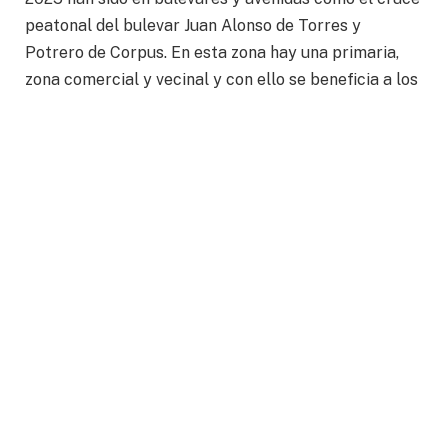
peatonal del bulevar Juan Alonso de Torres y
Potrero de Corpus. En esta zona hay una primaria,
zona comercial y vecinal y con ello se beneficia a los
colonos de San José del Potrero y Desarrollo El
Potrero, pertenecientes a la delegación El Carmen.
Otra intervención representativa fue en la avenida
Guadalupe Oriental y Francisco González
Bocanegra, coadyuvando con la seguridad de los
alumnos de la primaria Montes de Oca.
De igual manera se intervino en avenida León y
bulevar Juan Alonso de Torres, así como en bulevar
La Luz y calle del Cenit.
Con estos proyectos, la Presidencia Municipal busca