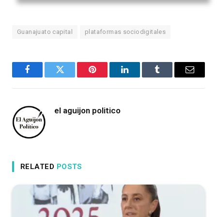
Guanajuato capital
plataformas sociodigitales
Facebook
Twitter
Pinterest
LinkedIn
Tumblr
Email
el aguijon politico
RELATED
POSTS