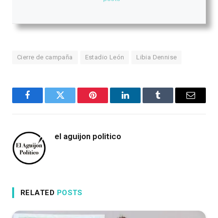
Cierre de campaña
Estadio León
Libia Dennise
Facebook
Twitter
Pinterest
LinkedIn
Tumblr
Email
el aguijon politico
RELATED
POSTS