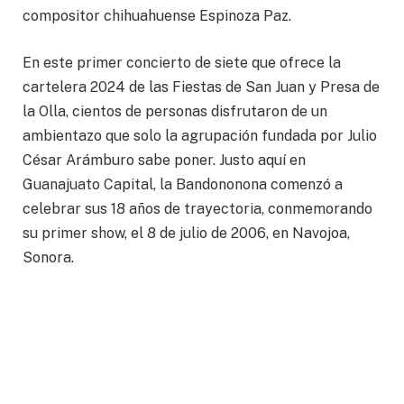
compositor chihuahuense Espinoza Paz.
En este primer concierto de siete que ofrece la
cartelera 2024 de las Fiestas de San Juan y Presa de
la Olla, cientos de personas disfrutaron de un
ambientazo que solo la agrupación fundada por Julio
César Arámburo sabe poner. Justo aquí en
Guanajuato Capital, la Bandononona comenzó a
celebrar sus 18 años de trayectoria, conmemorando
su primer show, el 8 de julio de 2006, en Navojoa,
Sonora.
Este martes, las noches de concierto continúan en el
terraplén, con el espectáculo del súper grupazo
huapanguero la Kumbre con K. El concierto gratuito
comienza a las 8:00 de la noche y se ofrece el
servicio de transporte público a costo accesible