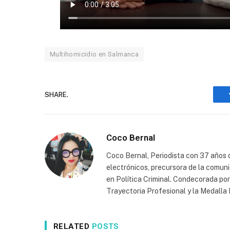
Multihomicidio en Salmanca
SHARE.
Coco Bernal
Coco Bernal, Periodista con 37 años d
electrónicos, precursora de la comun
en Política Criminal. Condecorada po
Trayectoria Profesional y la Medall
RELATED
POSTS