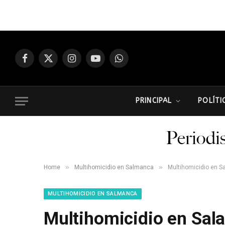
Facebook
X
Instagram
YouTube
WhatsApp
(Twitter)
PRINCIPAL
POLÍTI
»
»
Home
Multihomicidio en Salmanca
Multihomicidio en Salam
MULTIHOMICIDIO EN SALMANCA
Multihomicidio en Sal