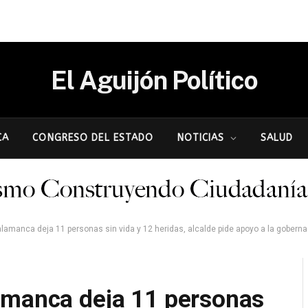
El Aguijón Político
CA
CONGRESO DEL ESTADO
NOTICIAS
SALUD
anca deja 11 personas sin vida y 12 heridas, alcalde pide apoyo a la gobernadora Libia Denni
amanca deja 11 personas