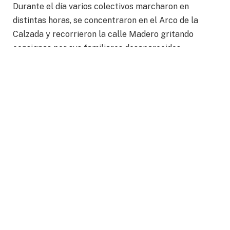
Durante el día varios colectivos marcharon en
distintas horas, se concentraron en el Arco de la
Calzada y recorrieron la calle Madero gritando
consignas por sus familiares desaparecidos.
¡Vivos se los llevaron, Vivos los queremos!
¿Por qué los buscamos? ¡porque los queremos!
¡Únete, únete que tu hijo puede ser!
¡De Norte a Sur, de Este a Oeste, seguimos en la
lucha, cueste lo que cueste!
Los desgarradores mensajes de búsqueda y el
montaje en la plaza principal de cuerpos enterrados
en fosas clandestinas, dejó boquiabiertos a quienes