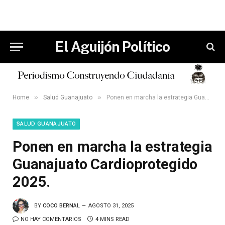
El Aguijón Político
»
»
Home
Salud Guanajuato
Ponen en marcha la estrategia Guanajuato Cardioprotegido 2025.
SALUD GUANAJUATO
Ponen en marcha la estrategia
Guanajuato Cardioprotegido
2025.
BY
COCO BERNAL
AGOSTO 31, 2025
NO HAY COMENTARIOS
4 MINS READ