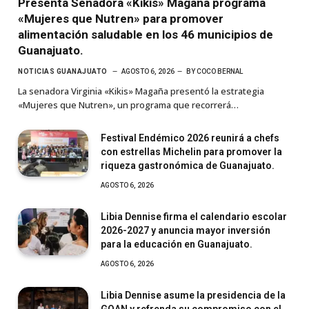
Presenta Senadora «Kikis» Magaña programa
«Mujeres que Nutren» para promover
alimentación saludable en los 46 municipios de
Guanajuato.
NOTICIAS GUANAJUATO
AGOSTO 6, 2026
BY
COCO BERNAL
La senadora Virginia «Kikis» Magaña presentó la estrategia
«Mujeres que Nutren», un programa que recorrerá…
Festival Endémico 2026 reunirá a chefs
con estrellas Michelin para promover la
riqueza gastronómica de Guanajuato.
AGOSTO 6, 2026
Libia Dennise firma el calendario escolar
2026-2027 y anuncia mayor inversión
para la educación en Guanajuato.
AGOSTO 6, 2026
Libia Dennise asume la presidencia de la
GOAN y refrenda su compromiso con el