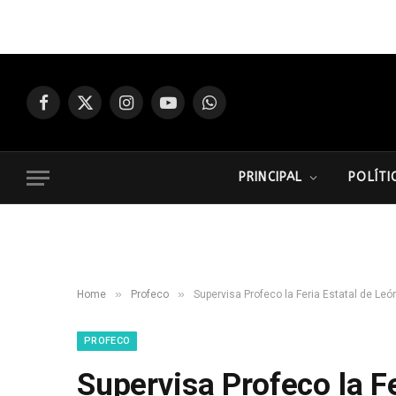
Facebook
X
Instagram
YouTube
WhatsApp
(Twitter)
PRINCIPAL
POLÍTI
»
»
Home
Profeco
Supervisa Profeco la Feria Estatal de Leó
PROFECO
Supervisa Profeco la Fe