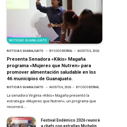
NOTICIAS GUANAJUATO
NOTICIAS GUANAJUATO
BY
COCO BERNAL
AGOSTO 6, 2026
Presenta Senadora «Kikis» Magaña
programa «Mujeres que Nutren» para
promover alimentación saludable en los
46 municipios de Guanajuato.
NOTICIAS GUANAJUATO
AGOSTO 6, 2026
BY
COCO BERNAL
La senadora Virginia «Kikis» Magaña presentó la
estrategia «Mujeres que Nutren», un programa que
recorrerá…
Festival Endémico 2026 reunirá
a chefs con estrellas Michelin