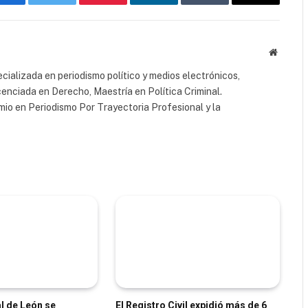
Facebook
Twitter
Pinterest
LinkedIn
Tumblr
Email
Website
cializada en periodismo político y medios electrónicos,
cenciada en Derecho, Maestría en Política Criminal.
io en Periodismo Por Trayectoria Profesional y la
al de León se
El Registro Civil expidió más de 6