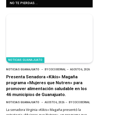
NO TE PIERDAS...
NOTICIAS GUANAJUATO
NOTICIAS GUANAJUATO
BY
COCO BERNAL
AGOSTO 6, 2026
Presenta Senadora «Kikis» Magaña
programa «Mujeres que Nutren» para
promover alimentación saludable en los
46 municipios de Guanajuato.
NOTICIAS GUANAJUATO
AGOSTO 6, 2026
BY
COCO BERNAL
La senadora Virginia «Kikis» Magaña presentó la
estrategia «Mujeres que Nutren», un programa que