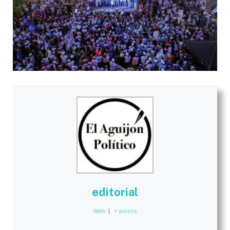
editorial
Web
|
+ posts