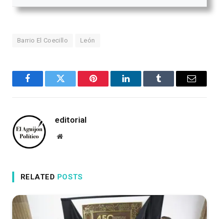
Barrio El Coecillo
León
Facebook
Twitter
Pinterest
LinkedIn
Tumblr
Email
editorial
Website
RELATED
POSTS