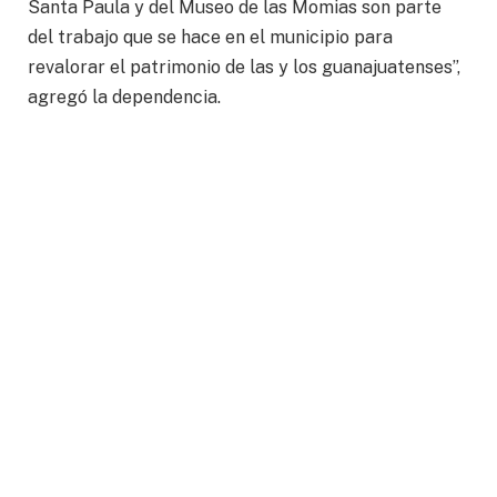
Santa Paula y del Museo de las Momias son parte
del trabajo que se hace en el municipio para
revalorar el patrimonio de las y los guanajuatenses”,
agregó la dependencia.
Con la nueva museografía, quedó atendida la
iniciativa de colocar los cuerpos en posición
horizontal, implementada para reforzar las políticas
y los criterios de conservación de la colección de
cuerpos áridos.
“El Municipio de Guanajuato seguirá trabajando por
la conservación de la colección de las Momias de
Guanajuato, porque entendemos que es parte del
valioso patrimonio de nuestra ciudad y debemos
garantizar que las nuevas generaciones de
guanajuatenses también disfruten de este