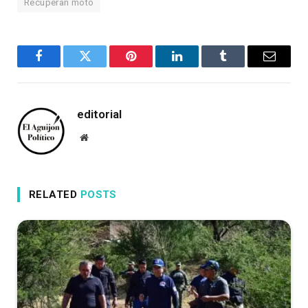
Recuperan moto
Facebook
Twitter
Pinterest
LinkedIn
Tumblr
Email
editorial
Website
RELATED
POSTS