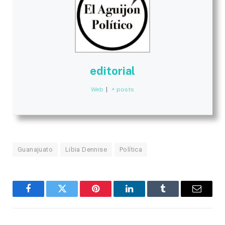
editorial
Web
|
+ posts
Guanajuato
Libia Dennise
Política
Facebook
Twitter
Pinterest
LinkedIn
Tumblr
Email