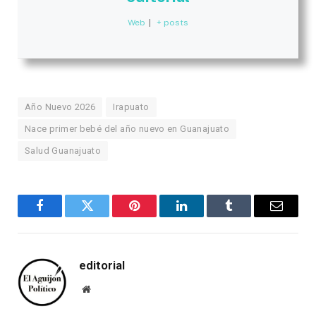
Web
|
+ posts
Año Nuevo 2026
Irapuato
Nace primer bebé del año nuevo en Guanajuato
Salud Guanajuato
Facebook
Twitter
Pinterest
LinkedIn
Tumblr
Email
editorial
Website