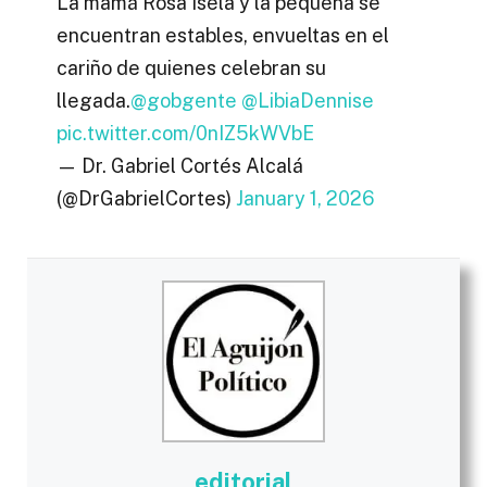
La mamá Rosa Isela y la pequeña se
encuentran estables, envueltas en el
cariño de quienes celebran su
llegada.
@gobgente
@LibiaDennise
pic.twitter.com/0nIZ5kWVbE
— Dr. Gabriel Cortés Alcalá
(@DrGabrielCortes)
January 1, 2026
editorial