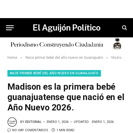
El Aguijón Político
»
»
Home
Nace primer bebé del año nuevo en Guanajuato
Madison es la primera bebé guanajuatense que nació en el Año Nuevo 2026.
NACE PRIMER BEBÉ DEL AÑO NUEVO EN GUANAJUATO
Madison es la primera bebé
guanajuatense que nació en el
Año Nuevo 2026.
BY
EDITORIAL
ENERO 1, 2026
UPDATED:
ENERO 1, 2026
NO HAY COMENTARIOS
1 MIN READ