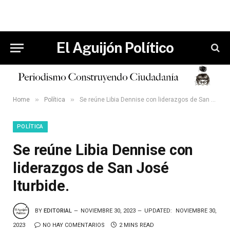
El Aguijón Político
»
»
Home
Política
Se reúne Libia Dennise con liderazgos de San José Iturbide.
POLÍTICA
Se reúne Libia Dennise con
liderazgos de San José
Iturbide.
BY
EDITORIAL
NOVIEMBRE 30, 2023
UPDATED:
NOVIEMBRE 30,
2023
NO HAY COMENTARIOS
2 MINS READ