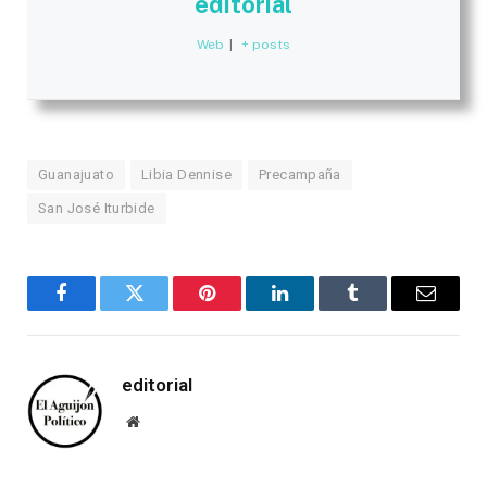
editorial
Web
|
+ posts
Guanajuato
Libia Dennise
Precampaña
San José Iturbide
Facebook
Twitter
Pinterest
LinkedIn
Tumblr
Email
editorial
Website