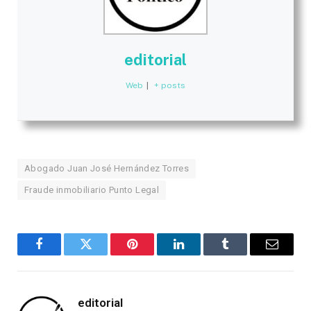
editorial
Web
|
+ posts
Abogado Juan José Hernández Torres
Fraude inmobiliario Punto Legal
Facebook
Twitter
Pinterest
LinkedIn
Tumblr
Email
editorial