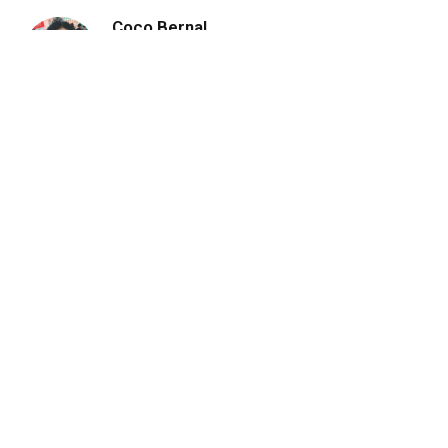
Coco Bernal
Website
Coco Bernal, Periodista con 37 años de
trayectoria, especializada en periodismo político
y medios electrónicos, precursora de la
comunicación digital en Guanajuato; Licenciada
en Derecho, Maestría en Política Criminal.
Condecorada por el Congreso de Guanajuato
con el Premio en Periodismo Por Trayectoria
Profesional y la Medalla Emma Godoy.
RELATED
POSTS