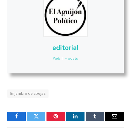
editorial
Web
|
+ posts
Enjambre de abejas
Facebook
Twitter
Pinterest
LinkedIn
Tumblr
Email