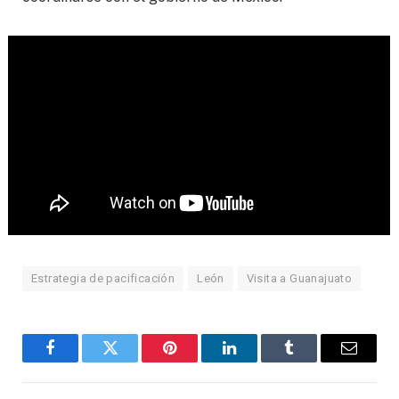
Estrategia de pacificación
León
Visita a Guanajuato
Facebook
Twitter
Pinterest
LinkedIn
Tumblr
Email