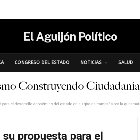
El Aguijón Político
CA
CONGRESO DEL ESTADO
NOTICIAS
SALUD
a para el desarrollo económico del estado en su gira de campaña por la guberna
 su propuesta para el