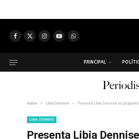
Facebook
X
Instagram
YouTube
WhatsApp
(Twitter)
PRINCIPAL
POLÍTI
»
»
Home
Libia Dennise
Presenta Libia Dennise su propuest
LIBIA DENNISE
Presenta Libia Dennise