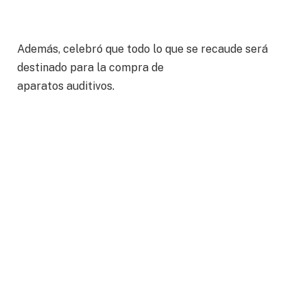
Además, celebró que todo lo que se recaude será
destinado para la compra de
aparatos auditivos.
“Lo más importante es que cada peso de la entrada
de lo que se recaude aquí,
es para una causa noble y es para los que requieren
aparatos auditivos, cada
año es una causa y este año es para eso, son 60 años
de seguir tendiendo
lazos, 60 años de trabajar gobierno y sociedad civil
para tener este evento”.