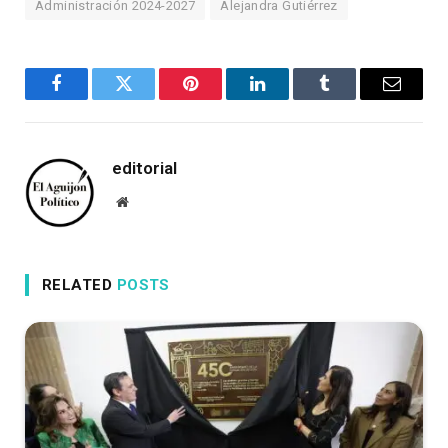
Administración 2024-2027
Alejandra Gutiérrez
Facebook
Twitter
Pinterest
LinkedIn
Tumblr
Email
editorial
Website
RELATED
POSTS